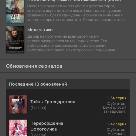
Сюжет погружает в мир тяжёлого детства сирот,
которые живут в детском доме. Здесь царит суровая
реальность, где каждый день — борьба за внимание и
тепло, которых так не хватает. Герои соприкасаются с
Мошенники
Дамир на протяжении всей своей жизни
специализировался на мошенничестве. Его
амбициозная идея заключалась в создании
собственного банка, из которого он планировал
похитить миллиарды долларов. Однако,
Обновления сериалов
Последние 10 обновлений
1-54 серия
Тайны Троецарствия
(Субтитры,
Двухголосый
(1 сезон)
закадровый)
Перерождение
1-42 серия
шопоголика
(Субтитры,
AniMaunt)
(1 сезон)