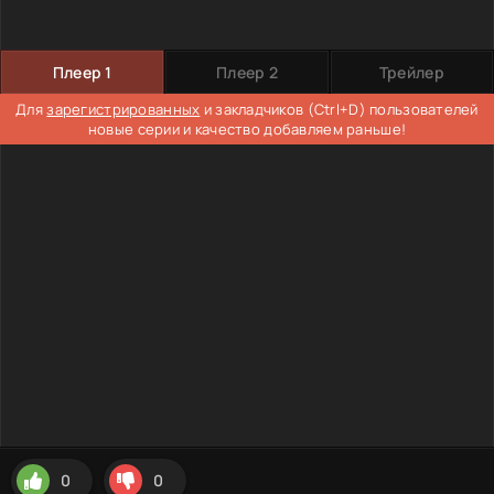
Плеер 1
Плеер 2
Трейлер
Для
зарегистрированных
и закладчиков (Ctrl+D) пользователей
новые серии и качество добавляем раньше!
0
0