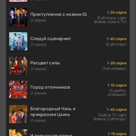
1-24 серия
Преступления с низким IQ
(Субтитры, Light
(1 сезон)
Breeze, DubLik.TV)
Следуй сценарию!
1-40 серия
(Субтитры)
(1 сезон)
Расцвет силы
1-26 серия
(Force Media)
(1 сезон)
1-10 серия
Город отличников
(Coldfilm,
(1 сезон)
AniMaunt)
Благородный Чэнь и
1-40 серия
прекрасная Цзинь
(DubLik.TV, Light
Breeze, Субтитры)
(1 сезон)
1-19 серия
И вспыхнуло пламя