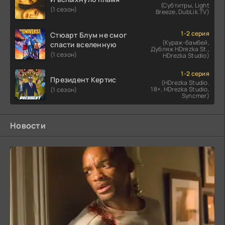
(Субтитры, Light
(1 сезон)
Breeze, DubLik.TV)
1-2 серия
Стюарт Блум не смог
(Кураж-бамбей,
спасти вселенную
Дубляж HDrezka St.,
(1 сезон)
HDrezka Studio)
1-2 серия
Президент Кертис
(HDrezka Studio.
18+, HDrezka Studio,
(1 сезон)
Syncmer)
Новости