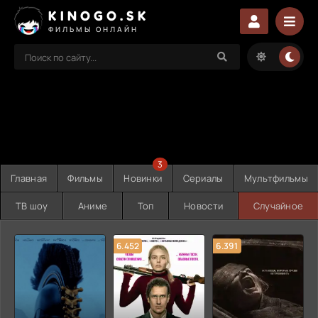
KINOGO.SK
ФИЛЬМЫ ОНЛАЙН
3
Главная
Фильмы
Новинки
Сериалы
Мультфильмы
ТВ шоу
Аниме
Топ
Новости
Случайное
6.452
6.391