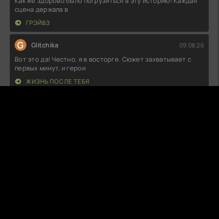
Как же здорово было погрузиться в эту историю! Каждая
сцена держала в
ГРЭЙВЗ
G
Glitchika
09.08.26
Вот это да! Честно, я в восторге. Сюжет захватывает с
первых минут, и герои
ЖИЗНЬ ПОСЛЕ ТЕБЯ
C
ColdMuse
09.08.26
Да, это просто невероятно! Я не ожидал, что история
окажется такой
ПРИЗРАКИ КВАРТИРЫ 203