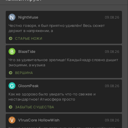
N
NightMuse
09.08.26
Честно говоря, я был приятно удивлён! Весь сюжет
держит в напряжении, а
СТАРЫЕ НОЖИ
B
BlazeTide
09.08.26
Что за удивительное зрелище! Каждый кадр словно дышит
эмоциями, а музыка
ВЕРШИНА
G
GloomPeak
09.08.26
Как же здорово было увидеть что-то свежее и
нестандартное! Атмосфера просто
ЗАБЫТЫЕ СУЩЕСТВА
V
V1rusCore HollowWish
09.08.26