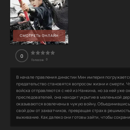
СМОТРЕТЬ ОНЛАЙН
0
0
Голосов:
В начале правления династии Мин империя погружается в
предательство становятся вопросом жизни и смерти. Ч
войска отправляются с ней из Нанкина, но за ней уже о
преследователей, она находит укрытие в маленькой дер
оказываются вовлечены в чужую войну. Объединившись
свой дом от захватчиков, превращая страх в решимость
выживание. Как далеко они готовы зайти, чтобы сохрани