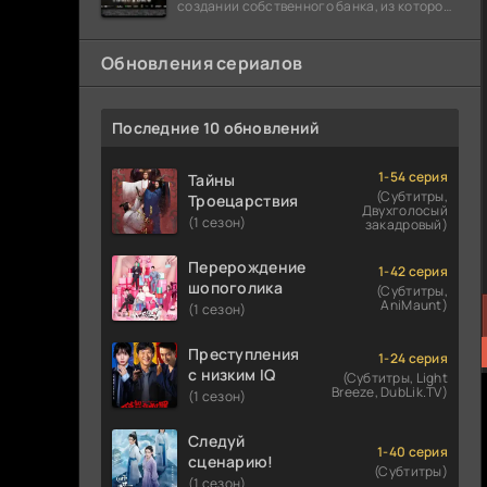
создании собственного банка, из которого
он планировал похитить миллиарды
долларов. Однако,
Обновления сериалов
Последние 10 обновлений
1-54 серия
Тайны
(Субтитры,
Троецарствия
Двухголосый
(1 сезон)
закадровый)
Перерождение
1-42 серия
шопоголика
(Субтитры,
AniMaunt)
(1 сезон)
Преступления
1-24 серия
с низким IQ
(Субтитры, Light
Breeze, DubLik.TV)
(1 сезон)
Следуй
1-40 серия
сценарию!
(Субтитры)
(1 сезон)