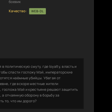
боевик
Качество:
WEB-DL
 политическую смуту, где loyalty, власть и
тобы спасти госпожу Мэй, императорские
хотятся наёмные убийцы. Убегая от
евне, где вскоре местные жители
, госпожа Мэй и крестьяне решают защитить
, а отчаянную оборону в борьбу за
ть то, что им дорого?