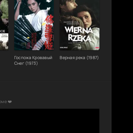
й
Госпожа Кровавый
Верная река (1987)
Снег (1973)
рме ❤️