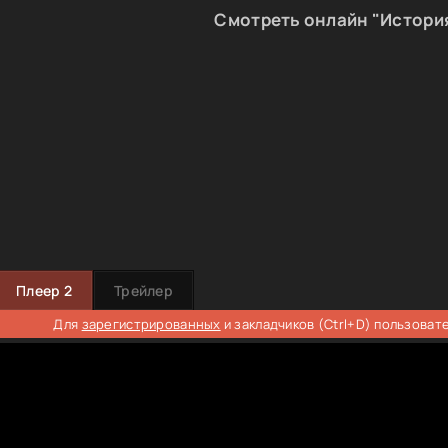
Смотреть онлайн "История
Плеер 2
Трейлер
Для
зарегистрированных
и закладчиков (Ctrl+D) пользоват