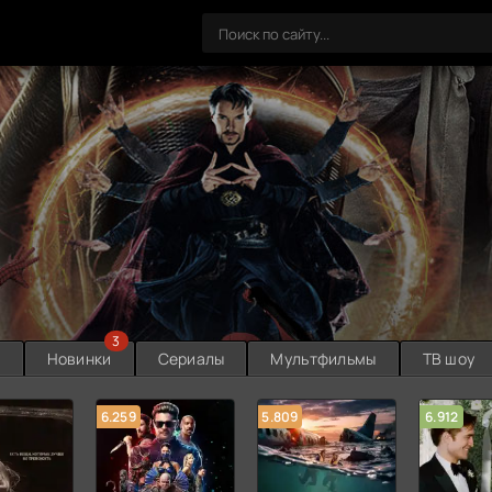
3
ы
Новинки
Сериалы
Мультфильмы
ТВ шоу
6.259
5.809
6.912