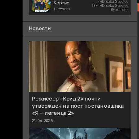
(HDrezka Studio.
Кертис
18+, HDrezka Studio,
(1 сезон)
Syncmer)
Новости
Режиссер «Крид 2» почти
утвержден на пост постановщика
«Я — легенда 2»
21-04-2026