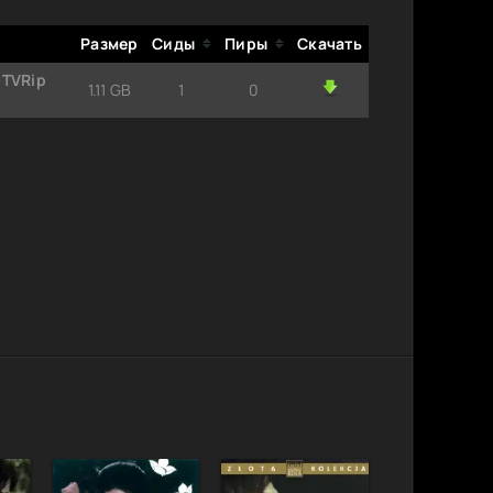
Размер
Сиды
Пиры
Скачать
DTVRip
1.11 GB
1
0