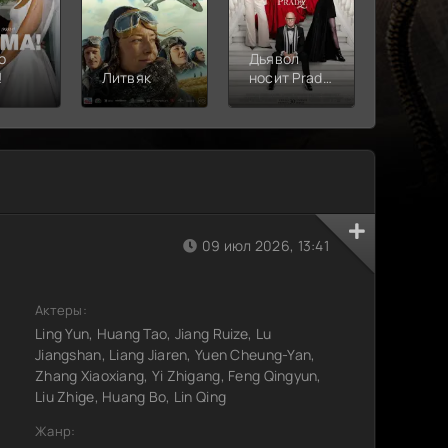
о
Дьявол
!
Литвяк
носит Prada
Верши
2
09 июл 2026, 13:41
Актеры:
Ling Yun, Huang Tao, Jiang Ruize, Lu
Jiangshan, Liang Jiaren, Yuen Cheung-Yan,
Zhang Xiaoxiang, Yi Zhigang, Feng Qingyun,
Liu Zhige, Huang Bo, Lin Qing
Жанр: