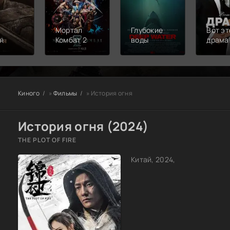
Мортал
Глубокие
Вот эт
я
Комбат 2
воды
драма
Киного
»
Фильмы
» История огня
История огня (2024)
THE PLOT OF FIRE
Китай, 2024,