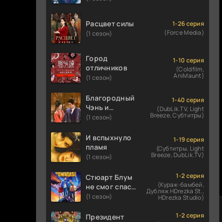
Расцвет силы
1-26 серия
(Force Media)
(1 сезон)
Город
1-10 серия
отличников
(Coldfilm,
AniMaunt)
(1 сезон)
Благородный
1-40 серия
Чэнь и
(DubLik.TV, Light
Breeze, Субтитры)
прекрасная
(1 сезон)
Цзинь
И вспыхнуло
1-19 серия
пламя
(Субтитры, Light
Breeze, DubLik.TV)
(1 сезон)
1-2 серия
Стюарт Блум
(Кураж-бамбей,
не смог спасти
Дубляж HDrezka St.,
вселенную
(1 сезон)
HDrezka Studio)
1-2 серия
Президент