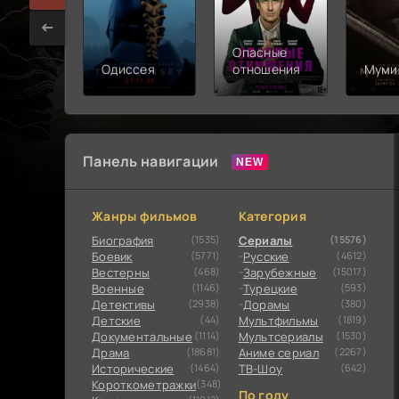
Опасные
Одиссея
отношения
Муми
Панель навигации
Жанры фильмов
Категория
Биография
(1535)
Сериалы
(15576)
Боевик
(5771)
Русские
(4612)
Вестерны
(468)
Зарубежные
(15017)
Военные
(1146)
Турецкие
(593)
Детективы
(2938)
Дорамы
(380)
Детские
(44)
Мультфильмы
(1819)
Документальные
(1114)
Мультсериалы
(1530)
Драма
(18681)
Аниме сериал
(2267)
Исторические
(1464)
ТВ-Шоу
(642)
Короткометражки
(348)
По году