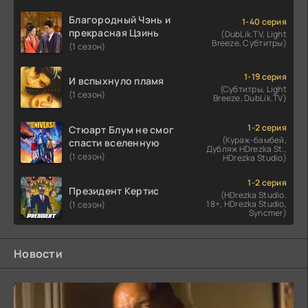
Благородный Чэнь и
1-40 серия
прекрасная Цзинь
(DubLik.TV, Light
Breeze, Субтитры)
(1 сезон)
1-19 серия
И вспыхнуло пламя
(Субтитры, Light
(1 сезон)
Breeze, DubLik.TV)
1-2 серия
Стюарт Блум не смог
(Кураж-бамбей,
спасти вселенную
Дубляж HDrezka St.,
(1 сезон)
HDrezka Studio)
1-2 серия
Президент Кертис
(HDrezka Studio.
18+, HDrezka Studio,
(1 сезон)
Syncmer)
Новости