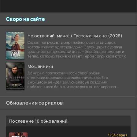
Скоро на сайте
Не оставляй, мама! / Тастамашы ана (2026)
Сюжет погружает в мир тяжёлого детства сирот,
которые живут в детском доме. Здесь царит суровая
реальность, где каждый день — борьба за внимание и
тепло, которых так не хватает. Герои соприкасаются с
Мошенники
Дамир на протяжении всей своей жизни
специализировался на мошенничестве. Его
амбициозная идея заключалась в создании
собственного банка, из которого он планировал
похитить миллиарды долларов. Однако,
Обновления сериалов
Последние 10 обновлений
1-54 серия