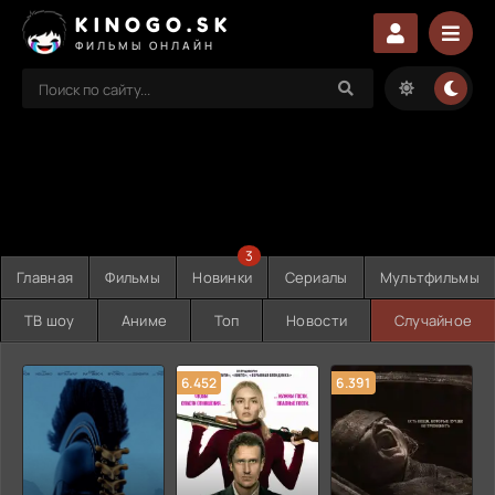
KINOGO.SK
ФИЛЬМЫ ОНЛАЙН
3
Главная
Фильмы
Новинки
Сериалы
Мультфильмы
ТВ шоу
Аниме
Топ
Новости
Случайное
6.452
6.391