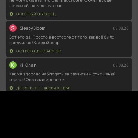
Не могу сказать, что был в восторге. Сюжет вроде
неплохой, но местами так
ОПЫТНЫЙ ОБРАЗЕЦ
S
SleepyBloom
09.08.26
Вот это да! Просто в восторге от того, как всё было
продумано! Каждый кадр
ОСТРОВ ДИНОЗАВРОВ
K
KillChain
09.08.26
Как же здорово наблюдать за развитием отношений
героев! Они так искренне и
ДЕСЯТЬ ЛЕТ ЛЮБВИ К ТЕБЕ
P
PastelCrypt
09.08.26
Как же я кайфанул! Атмосфера такая классная, что даже
захотелось взять рюкзак и
ТУРИСТЫ