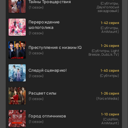
Тайны Троецарствия
(Субтитры,
Двухголосый
(1 сезон)
закадровый)
Перерождение
1-42 серия
шопоголика
(Субтитры,
AniMaunt)
(1 сезон)
1-24 серия
Преступления с низким IQ
(Субтитры, Light
(1 сезон)
Breeze, DubLik.TV)
Следуй сценарию!
1-40 серия
(Субтитры)
(1 сезон)
Расцвет силы
1-26 серия
(Force Media)
(1 сезон)
1-10 серия
Город отличников
(Coldfilm,
(1 сезон)
AniMaunt)