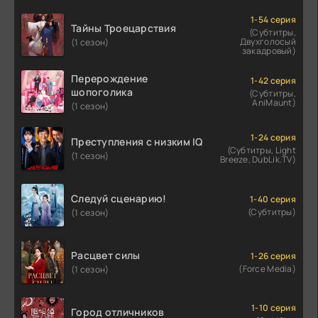
1-54 серия
Тайны Троецарствия
(Субтитры,
Двухголосый
(1 сезон)
закадровый)
Перерождение
1-42 серия
шопоголика
(Субтитры,
AniMaunt)
(1 сезон)
1-24 серия
Преступления с низким IQ
(Субтитры, Light
(1 сезон)
Breeze, DubLik.TV)
Следуй сценарию!
1-40 серия
(Субтитры)
(1 сезон)
Расцвет силы
1-26 серия
(Force Media)
(1 сезон)
1-10 серия
Город отличников