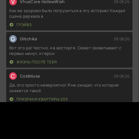
V
V1rusCore HollowWish
09.08.26
Как же здорово было погрузиться в эту историю! Каждая
сцена держала в
ГРЭЙВЗ
G
Glitchika
09.08.26
Вот это да! Честно, я в восторге. Сюжет захватывает с
первых минут, и герои
ЖИЗНЬ ПОСЛЕ ТЕБЯ
C
ColdMuse
09.08.26
Да, это просто невероятно! Я не ожидал, что история
окажется такой
ПРИЗРАКИ КВАРТИРЫ 203
М
Макс
09.08.26
Не могу сказать, что был в восторге. Сюжет вроде
неплохой, но местами так
ОПЫТНЫЙ ОБРАЗЕЦ