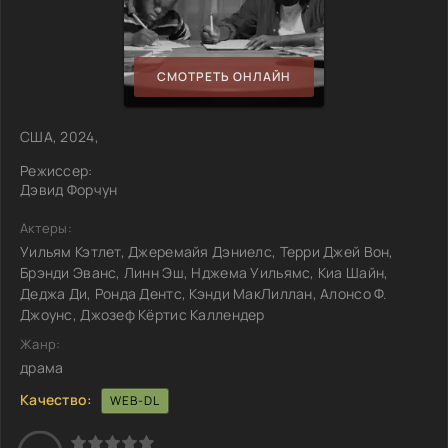
СМОТРЕТЬ ОНЛАЙН
США, 2024,
Режиссер:
Дэвид Форчун
Актеры:
Уильям Кэтлет, Джеремайя Дэниелс, Терри Джей Вон,
Брэнди Эванс, Линн Эш, Нджема Уильямс, Киа Шайн,
Деджа Ди, Ронда Дентс, Кэнди МакЛиллан, Алонсо Ф.
Джоунс, Джозеф Кёртис Каллендер
Жанр:
драма
Качество:
WEB-DL