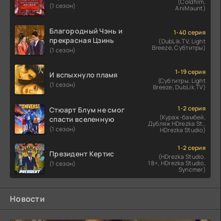
(Coldfilm,
(1 сезон)
AniMaunt)
Благородный Чэнь и
1-40 серия
прекрасная Цзинь
(DubLik.TV, Light
Breeze, Субтитры)
(1 сезон)
1-19 серия
И вспыхнуло пламя
(Субтитры, Light
(1 сезон)
Breeze, DubLik.TV)
1-2 серия
Стюарт Блум не смог
(Кураж-бамбей,
спасти вселенную
Дубляж HDrezka St.,
(1 сезон)
HDrezka Studio)
1-2 серия
Президент Кертис
(HDrezka Studio.
18+, HDrezka Studio,
(1 сезон)
Syncmer)
Новости