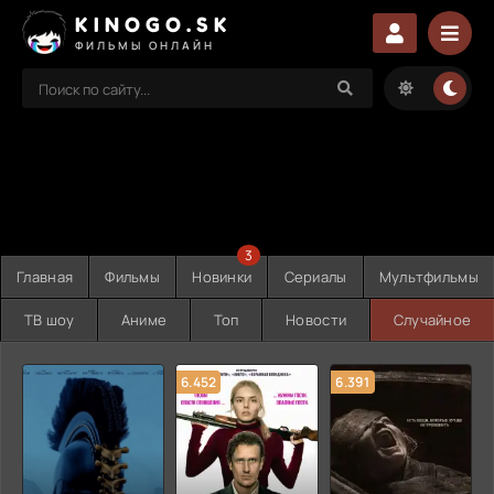
KINOGO.SK
ФИЛЬМЫ ОНЛАЙН
3
Главная
Фильмы
Новинки
Сериалы
Мультфильмы
ТВ шоу
Аниме
Топ
Новости
Случайное
6.452
6.391