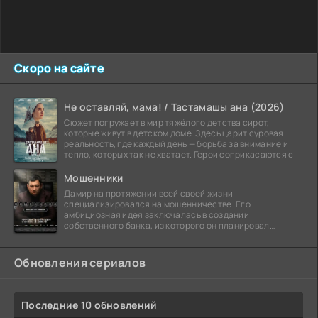
Скоро на сайте
Не оставляй, мама! / Тастамашы ана (2026)
Сюжет погружает в мир тяжёлого детства сирот,
которые живут в детском доме. Здесь царит суровая
реальность, где каждый день — борьба за внимание и
тепло, которых так не хватает. Герои соприкасаются с
Мошенники
Дамир на протяжении всей своей жизни
специализировался на мошенничестве. Его
амбициозная идея заключалась в создании
собственного банка, из которого он планировал
похитить миллиарды долларов. Однако,
Обновления сериалов
Последние 10 обновлений