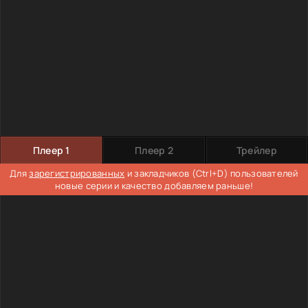
Плеер 1
Плеер 2
Трейлер
Для
зарегистрированных
и закладчиков (Ctrl+D) пользователей
новые серии и качество добавляем раньше!