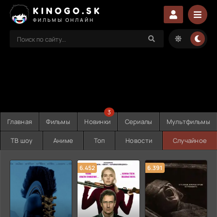
KINOGO.SK
ФИЛЬМЫ ОНЛАЙН
3
Главная
Фильмы
Новинки
Сериалы
Мультфильмы
ТВ шоу
Аниме
Топ
Новости
Случайное
6.452
6.391