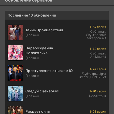
Обновления сериалов
Последние 10 обновлений
1-54 серия
Тайны Троецарствия
(Субтитры,
Двухголосый
(1 сезон)
закадровый)
Перерождение
1-42 серия
шопоголика
(Субтитры,
AniMaunt)
(1 сезон)
1-24 серия
Преступления с низким IQ
(Субтитры, Light
(1 сезон)
Breeze, DubLik.TV)
Следуй сценарию!
1-40 серия
(Субтитры)
(1 сезон)
Расцвет силы
1-26 серия