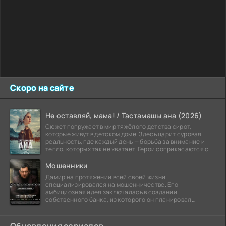
Скоро на сайте
Не оставляй, мама! / Тастамашы ана (2026)
Сюжет погружает в мир тяжёлого детства сирот,
которые живут в детском доме. Здесь царит суровая
реальность, где каждый день — борьба за внимание и
тепло, которых так не хватает. Герои соприкасаются с
Мошенники
Дамир на протяжении всей своей жизни
специализировался на мошенничестве. Его
амбициозная идея заключалась в создании
собственного банка, из которого он планировал
похитить миллиарды долларов. Однако,