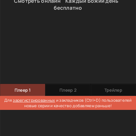
Смотреть онлайн " Каждый Божий день "
бесплатно
Плеер 1
Плеер 2
Трейлер
Для
зарегистрированных
и закладчиков (Ctrl+D) пользователей
новые серии и качество добавляем раньше!