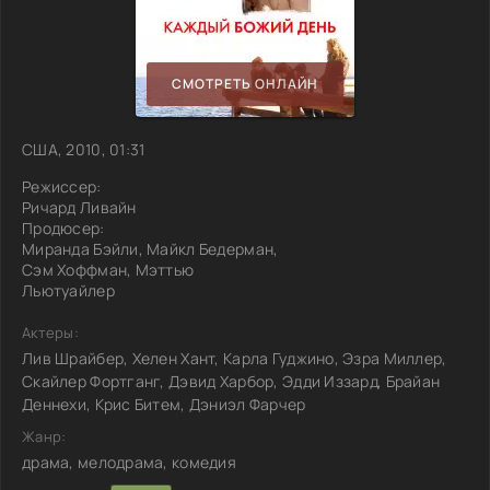
СМОТРЕТЬ ОНЛАЙН
США, 2010, 01:31
Режиссер:
Ричард Ливайн
Продюсер:
Миранда Бэйли, Майкл Бедерман,
Сэм Хоффман, Мэттью
Льютуайлер
Актеры:
Лив Шрайбер, Хелен Хант, Карла Гуджино, Эзра Миллер,
Скайлер Фортганг, Дэвид Харбор, Эдди Иззард, Брайан
Деннехи, Крис Битем, Дэниэл Фарчер
Жанр:
драма, мелодрама, комедия