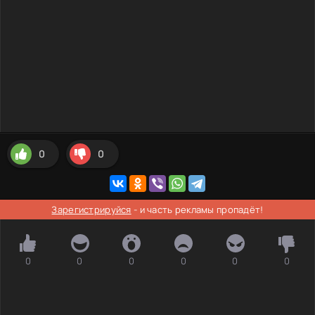
0
0
Зарегистрируйся
- и часть рекламы пропадёт!
0
0
0
0
0
0