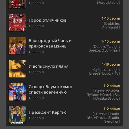
(Force Media)
(1 сезон)
1-10 серия
Город отличников
(Coldfilm,
(1 сезон)
AniMaunt)
Благородный Чэнь и
1-40 серия
прекрасная Цзинь
(DubLik.TV, Light
Breeze, Субтитры)
(1 сезон)
1-19 серия
И вспыхнуло пламя
(Субтитры, Light
(1 сезон)
Breeze, DubLik.TV)
1-2 серия
Стюарт Блум не смог
(Кураж-бамбей,
спасти вселенную
Дубляж HDrezka St.,
(1 сезон)
HDrezka Studio)
1-2 серия
Президент Кертис
(HDrezka Studio.
18+, HDrezka Studio,
(1 сезон)
Syncmer)