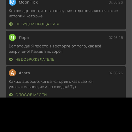
M
MoonFlick
07.08.26
Как же здорово, что в последние годы появляются такие
истории, которые
НЕ БУДЕМ ПРОЩАТЬСЯ
Л
Лера
07.08.26
Вот это да! Я просто в восторге от того, как всё
закручено! Каждый поворот
НЕДОБРОЖЕЛАТЕЛЬ
А
Агата
07.08.26
Как же здорово, когда история оказывается
увлекательнее, чем ты ожидал! Тут
СПОСОБ МЕСТИ
K
Kryllon
07.08.26
Вот это да! Я в полном восторге от увиденного! Такого
кайфа давно не испытывал:
ОПТОМ ДЕШЕВЛЕ