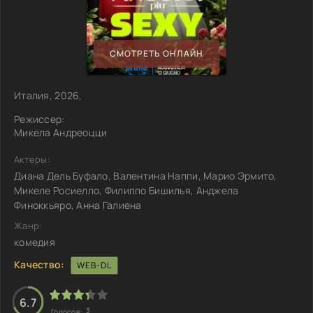
СМОТРЕТЬ ОНЛАЙН
Италия, 2026,
Режиссер:
Микела Андреоцци
Актеры:
Диана Дель Буфало, Валентина Наппи, Марио Эрмито,
Микеле Росиелло, Филиппо Бишилья, Анджела
Финоккьяро, Анна Галиена
Жанр:
комедия
Качество:
WEB-DL
6.7
3
Голосов: