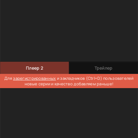
Плеер 2
Трейлер
Для
зарегистрированных
и закладчиков (Ctrl+D) пользователей
новые серии и качество добавляем раньше!