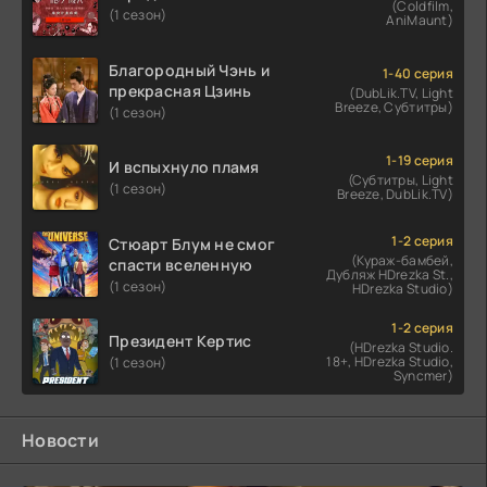
(Coldfilm,
(1 сезон)
AniMaunt)
Благородный Чэнь и
1-40 серия
прекрасная Цзинь
(DubLik.TV, Light
Breeze, Субтитры)
(1 сезон)
1-19 серия
И вспыхнуло пламя
(Субтитры, Light
(1 сезон)
Breeze, DubLik.TV)
1-2 серия
Стюарт Блум не смог
(Кураж-бамбей,
спасти вселенную
Дубляж HDrezka St.,
(1 сезон)
HDrezka Studio)
1-2 серия
Президент Кертис
(HDrezka Studio.
18+, HDrezka Studio,
(1 сезон)
Syncmer)
Новости