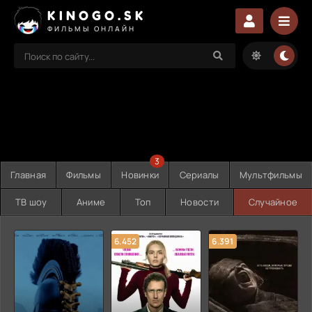
KINOGO.SK
ФИЛЬМЫ ОНЛАЙН
3
Главная
Фильмы
Новинки
Сериалы
Мультфильмы
ТВ шоу
Аниме
Топ
Новости
Случайное
6.452
6.391