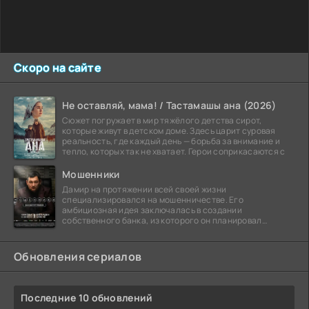
Скоро на сайте
Не оставляй, мама! / Тастамашы ана (2026)
Сюжет погружает в мир тяжёлого детства сирот,
которые живут в детском доме. Здесь царит суровая
реальность, где каждый день — борьба за внимание и
тепло, которых так не хватает. Герои соприкасаются с
Мошенники
Дамир на протяжении всей своей жизни
специализировался на мошенничестве. Его
амбициозная идея заключалась в создании
собственного банка, из которого он планировал
похитить миллиарды долларов. Однако,
Обновления сериалов
Последние 10 обновлений