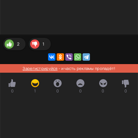
2
1
Зарегистрируйся
- и часть рекламы пропадёт!
0
1
0
0
0
0