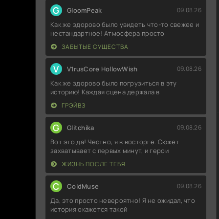
G
GloomPeak
09.08.26
Как же здорово было увидеть что-то свежее и
нестандартное! Атмосфера просто
ЗАБЫТЫЕ СУЩЕСТВА
V
V1rusCore HollowWish
09.08.26
Как же здорово было погрузиться в эту
историю! Каждая сцена держала в
ГРЭЙВЗ
G
Glitchika
09.08.26
Вот это да! Честно, я в восторге. Сюжет
захватывает с первых минут, и герои
ЖИЗНЬ ПОСЛЕ ТЕБЯ
C
ColdMuse
09.08.26
Да, это просто невероятно! Я не ожидал, что
история окажется такой