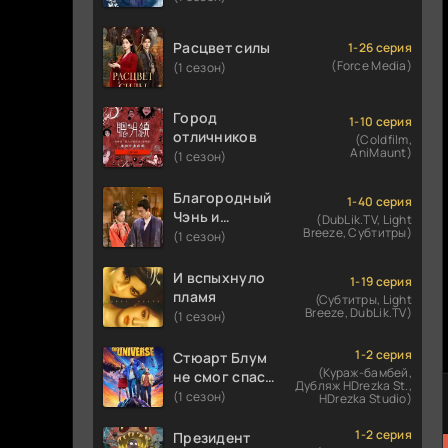
Расцвет силы
1-26 серия
(Force Media)
(1 сезон)
Город
1-10 серия
отличников
(Coldfilm,
AniMaunt)
(1 сезон)
Благородный
1-40 серия
Чэнь и
(DubLik.TV, Light
Breeze, Субтитры)
прекрасная
(1 сезон)
Цзинь
И вспыхнуло
1-19 серия
пламя
(Субтитры, Light
Breeze, DubLik.TV)
(1 сезон)
1-2 серия
Стюарт Блум
(Кураж-бамбей,
не смог спасти
Дубляж HDrezka St.,
вселенную
(1 сезон)
HDrezka Studio)
1-2 серия
Президент