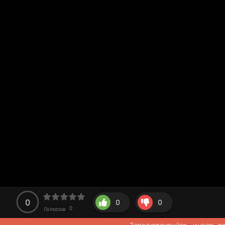
0
0
0
0
Голосов:
Зарегистрируйся
- и часть 