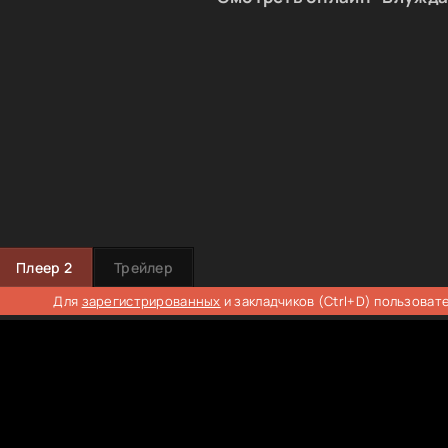
Плеер 2
Трейлер
Для
зарегистрированных
и закладчиков (Ctrl+D) пользоват