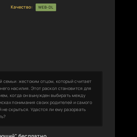
Качество:
WEB-DL
 семьи: жестоким отцом, который считает
него насилия. Этот раскол становится для
ием, когда он вынужден выбирать между
оисках понимания своих родителей и самого
 не скрыться. Удастся ли ему разорвать
ть?
ающий" бесплатно