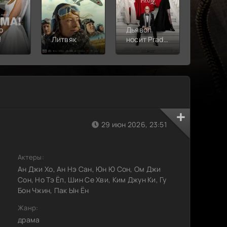
о
Дьявол
!
Литвяк
носит Prada
Верши
2
29 июн 2026, 23:51
Актеры:
Ан Джи Хо, Ан Нэ Сан, Юн Ю Сон, Ом Джи
Сон, Но Тэ Ёп, Шин Се Хви, Ким Джун Ки, Гу
Бон Чжин, Пак Ын Ён
Жанр:
драма