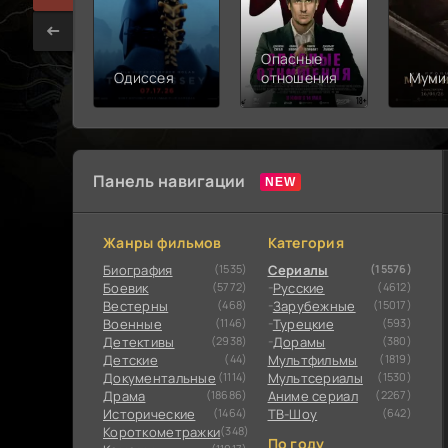
Опасные
Одиссея
отношения
Муми
Панель навигации
Жанры фильмов
Категория
Биография
(1535)
Сериалы
(15576)
Боевик
(5772)
Русские
(4612)
Вестерны
(468)
Зарубежные
(15017)
Военные
(1146)
Турецкие
(593)
Детективы
(2938)
Дорамы
(380)
Детские
(44)
Мультфильмы
(1819)
Документальные
(1114)
Мультсериалы
(1530)
Драма
(18686)
Аниме сериал
(2267)
Исторические
(1464)
ТВ-Шоу
(642)
Короткометражки
(348)
По году