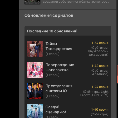
создании собственного банка, из которого
он планировал похитить миллиарды
долларов. Однако,
Обновления сериалов
Последние 10 обновлений
1-54 серия
Тайны
(Субтитры,
Троецарствия
Двухголосый
(1 сезон)
закадровый)
Перерождение
1-42 серия
шопоголика
(Субтитры,
AniMaunt)
(1 сезон)
Преступления
1-24 серия
с низким IQ
(Субтитры, Light
Breeze, DubLik.TV)
(1 сезон)
Следуй
1-40 серия
сценарию!
(Субтитры)
(1 сезон)