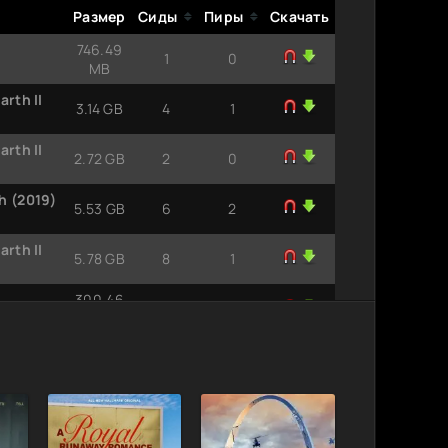
Размер
Сиды
Пиры
Скачать
746.49
1
0
MB
rth II
3.14 GB
4
1
rth II
2.72 GB
2
0
h (2019)
5.53 GB
6
2
rth II
5.78 GB
8
1
300.46
11
0
MB
304.65
MP3
12
0
MB
413.66
MP3
13
0
MB