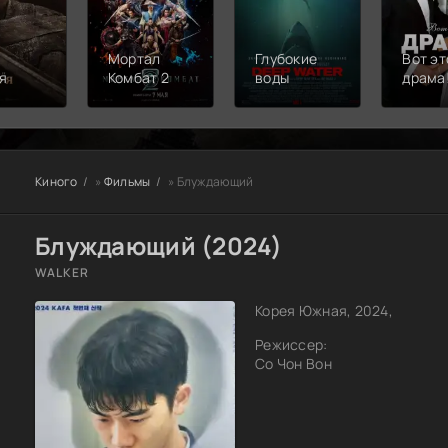
Мортал
Глубокие
Вот эт
я
Комбат 2
воды
драма
Киного
»
Фильмы
» Блуждающий
Блуждающий (2024)
WALKER
Корея Южная, 2024,
Режиссер:
Со Чон Вон