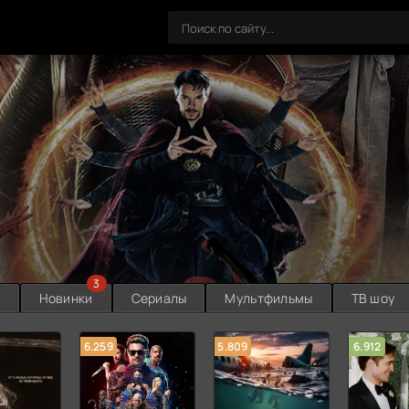
3
ы
Новинки
Сериалы
Мультфильмы
ТВ шоу
6.259
5.809
6.912