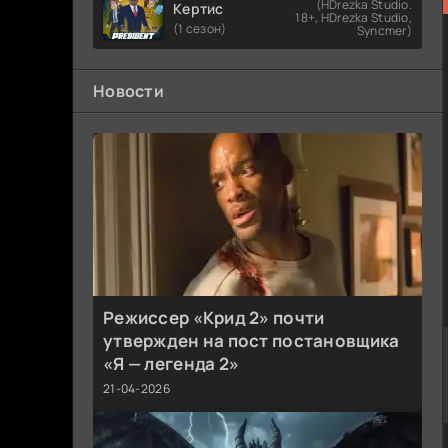
(HDrezka Studio.
Кертис
18+, HDrezka Studio,
(1 сезон)
Syncmer)
Новости
Режиссер «Крид 2» почти
утвержден на пост постановщика
«Я — легенда 2»
21-04-2026