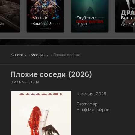
Мортал
Глубокие
Вот эт
я
Комбат 2
воды
драма
Киного
»
Фильмы
» Плохие соседи
Плохие соседи (2026)
GRANNFEJDEN
Швеция, 2026,
Режиссер:
Ульф Мальмрос