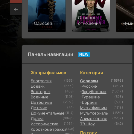
Опасные
Одиссея
отношения
Муми
Панель навигации
Жанры фильмов
Категория
Биография
(1535)
Сериалы
(15576)
Боевик
(5771)
Русские
(4612)
Вестерны
(468)
Зарубежные
(15017)
Военные
(1146)
Турецкие
(593)
Детективы
(2938)
Дорамы
(380)
Детские
(44)
Мультфильмы
(1819)
Документальные
(1114)
Мультсериалы
(1530)
Драма
(18681)
Аниме сериал
(2267)
Исторические
(1464)
ТВ-Шоу
(642)
Короткометражки
(348)
По году