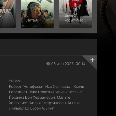
о
Дьявол
!
Литвяк
носит Prada
Верши
2
08 июн 2026, 00:14
Актеры:
Роберт Густафссон, Ида Холлквист, Кьель
Бергквист, Тува Новотны, Йохан Эстлинг,
Йоханна Бом Херманссон, Мальте
Холлквист, Феликс Мартинссон, Анника
Лильеблад, Бьорн А. Линг