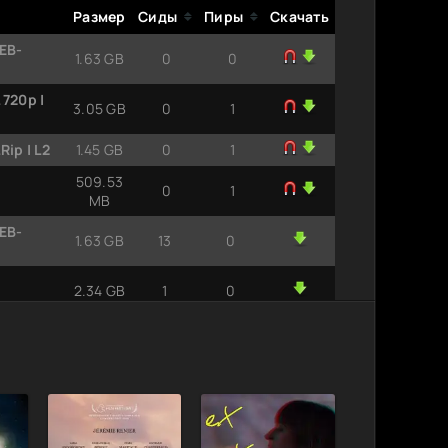
Размер
Сиды
Пиры
Скачать
EB-
1.63 GB
0
0
720p |
3.05 GB
0
1
ip | L2
1.45 GB
0
1
509.53
0
1
MB
EB-
1.63 GB
13
0
2.34 GB
1
0