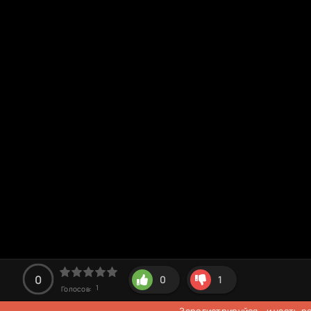
0
0
1
1
Голосов:
Зарегистрируйся
- и часть 