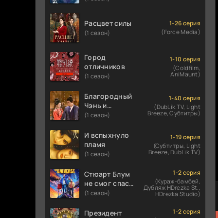
Расцвет силы
1-26 серия
(Force Media)
(1 сезон)
Город
1-10 серия
отличников
(Coldfilm,
AniMaunt)
(1 сезон)
Благородный
1-40 серия
Чэнь и
(DubLik.TV, Light
Breeze, Субтитры)
прекрасная
(1 сезон)
Цзинь
И вспыхнуло
1-19 серия
пламя
(Субтитры, Light
Breeze, DubLik.TV)
(1 сезон)
1-2 серия
Стюарт Блум
(Кураж-бамбей,
не смог спасти
Дубляж HDrezka St.,
вселенную
(1 сезон)
HDrezka Studio)
1-2 серия
Президент