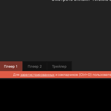
Плеер 1
Плеер 2
Трейлер
Для
зарегистрированных
и закладчиков (Ctrl+D) пользоват