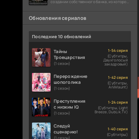
создании собственного банка, из которого
он планировал похитить миллиарды
долларов. Однако,
Обновления сериалов
Последние 10 обновлений
1-54 серия
Тайны
(Субтитры,
Троецарствия
Двухголосый
(1 сезон)
закадровый)
Перерождение
1-42 серия
шопоголика
(Субтитры,
AniMaunt)
(1 сезон)
Преступления
1-24 серия
с низким IQ
(Субтитры, Light
Breeze, DubLik.TV)
(1 сезон)
Следуй
1-40 серия
сценарию!
(Субтитры)
(1 сезон)