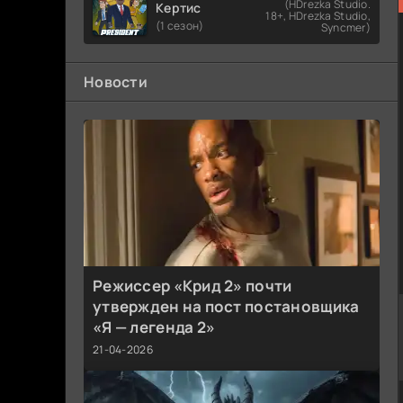
(HDrezka Studio.
Кертис
18+, HDrezka Studio,
(1 сезон)
Syncmer)
Новости
Режиссер «Крид 2» почти
утвержден на пост постановщика
«Я — легенда 2»
21-04-2026