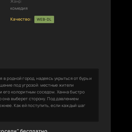
Жанр:
комедия
Качество:
WEB-DL
 в родной город, надеясь укрыться от бурь и
щение под угрозой: местные жители
и его колоритным соседом. Ханна быстро
то она выберет сторону. Под давлением
жнее. Как ей поступить, если каждый шаг
соседи" бесплатно