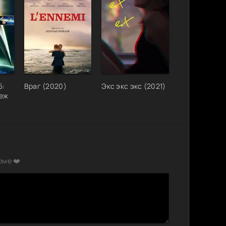
5:
Враг (2020)
Экс экс экс (2021)
беж
рме ❤️