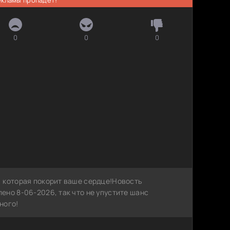
0
0
0
 которая покорит ваше сердце!Новость
ено 8-06-2026, так что не упустите шанс
ного!