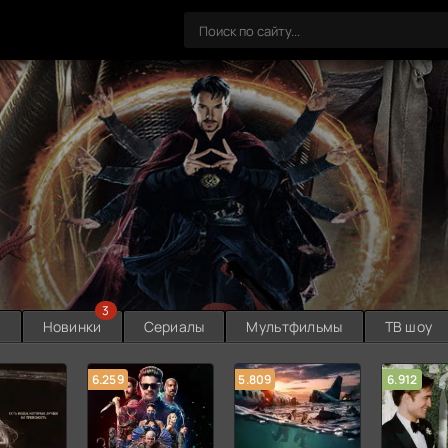
3
ы
Новинки
Сериалы
Мультфильмы
ТВ шоу
6.259
5.809
6.912