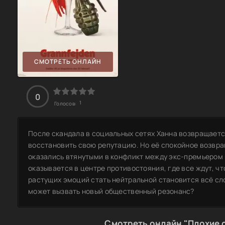
СМОТРЕТЬ ОНЛАЙН
0
1
Голосов:
После скандала в социальных сетях Ханна возвращается
восстановить свою репутацию. Но её спокойное возвра
оказались втянутыми в конфликт между экс-премьером 
оказывается в центре противостояния, где все ждут, ч
растущих эмоций стать нейтральной становится всё сло
может вызвать новый общественный резонанс?
Смотреть онлайн "Плохие 