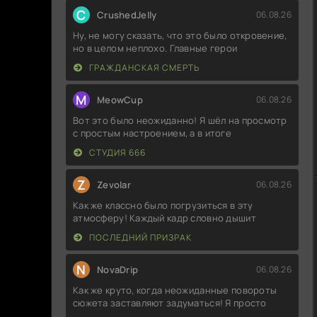
C
CrushedJelly
06.08.26
Ну, не могу сказать, что это было откровение,
но в целом неплохо. Главные герои
ГРАЖДАНСКАЯ СМЕРТЬ
M
MeowCup
06.08.26
Вот это было неожиданно! Я шёл на просмотр
с простым настроением, а в итоге
СТУДИЯ 666
Z
Zevolar
06.08.26
Как же классно было погрузиться в эту
атмосферу! Каждый кадр словно дышит
ПОСЛЕДНИЙ ПРИЗРАК
N
NovaDrip
06.08.26
Как же круто, когда неожиданные повороты
сюжета заставляют задуматься! Я просто