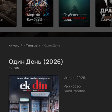
Мортал
Глубокие
Вот эт
я
Комбат 2
воды
драма
Киного
»
Фильмы
» Один День
Один День (2026)
EK DIN
Индия, 2026,
Режиссер:
Sunil Pandey