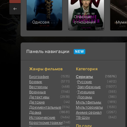
Опасные
Одиссея
отношения
Муми
Панель навигации
Жанры фильмов
Категория
Биография
(1535)
Сериалы
(15576)
Боевик
(5771)
Русские
(4612)
Вестерны
(468)
Зарубежные
(15017)
Военные
(1146)
Турецкие
(593)
Детективы
(2938)
Дорамы
(380)
Детские
(44)
Мультфильмы
(1819)
Документальные
(1114)
Мультсериалы
(1530)
Драма
(18681)
Аниме сериал
(2267)
Исторические
(1464)
ТВ-Шоу
(642)
Короткометражки
(348)
По году