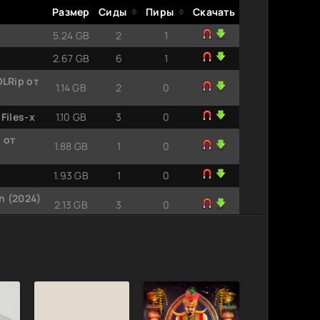
Размер
Сиды
Пиры
Скачать
5.24 GB
2
1
2.67 GB
6
1
DLRip от
1.14 GB
2
0
Files-x
1.10 GB
3
0
 от
1.88 GB
1
0
1.93 GB
1
0
n (2024)
2.13 GB
3
0
день
282.71
1
0
MB
1080p
1.92 GB
1
0
745.63
0
1
MB