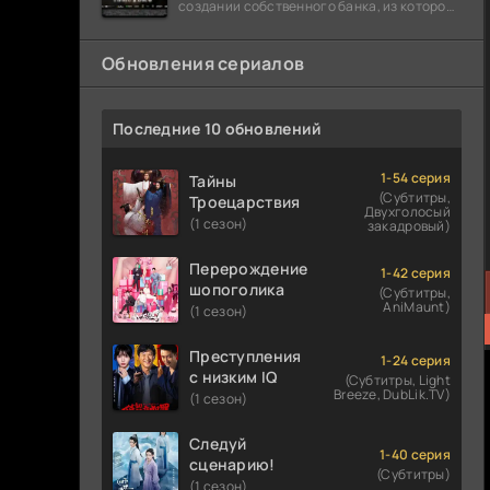
создании собственного банка, из которого
он планировал похитить миллиарды
долларов. Однако,
Обновления сериалов
Последние 10 обновлений
1-54 серия
Тайны
(Субтитры,
Троецарствия
Двухголосый
(1 сезон)
закадровый)
Перерождение
1-42 серия
шопоголика
(Субтитры,
AniMaunt)
(1 сезон)
Преступления
1-24 серия
с низким IQ
(Субтитры, Light
Breeze, DubLik.TV)
(1 сезон)
Следуй
1-40 серия
сценарию!
(Субтитры)
(1 сезон)