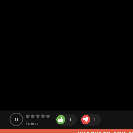
0
0
1
1
Голосов:
Зарегистрируйся
- и часть 