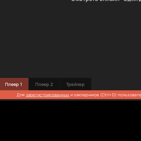
Плеер 1
Плеер 2
Трейлер
Для
зарегистрированных
и закладчиков (Ctrl+D) пользоват