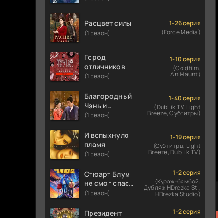
Расцвет силы
1-26 серия
(Force Media)
(1 сезон)
Город
1-10 серия
отличников
(Coldfilm,
AniMaunt)
(1 сезон)
Благородный
1-40 серия
Чэнь и
(DubLik.TV, Light
Breeze, Субтитры)
прекрасная
(1 сезон)
Цзинь
И вспыхнуло
1-19 серия
пламя
(Субтитры, Light
Breeze, DubLik.TV)
(1 сезон)
1-2 серия
Стюарт Блум
(Кураж-бамбей,
не смог спасти
Дубляж HDrezka St.,
вселенную
(1 сезон)
HDrezka Studio)
1-2 серия
Президент