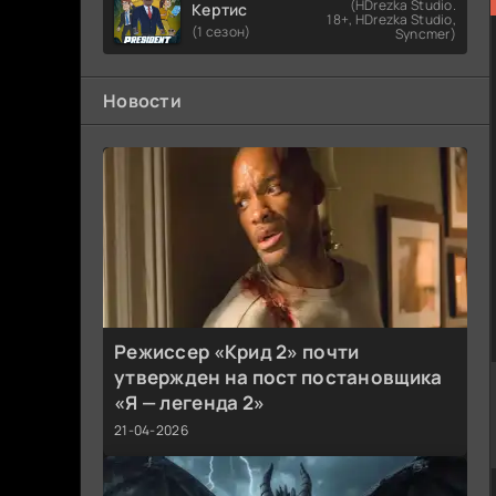
(HDrezka Studio.
Кертис
18+, HDrezka Studio,
(1 сезон)
Syncmer)
Новости
Режиссер «Крид 2» почти
утвержден на пост постановщика
«Я — легенда 2»
21-04-2026