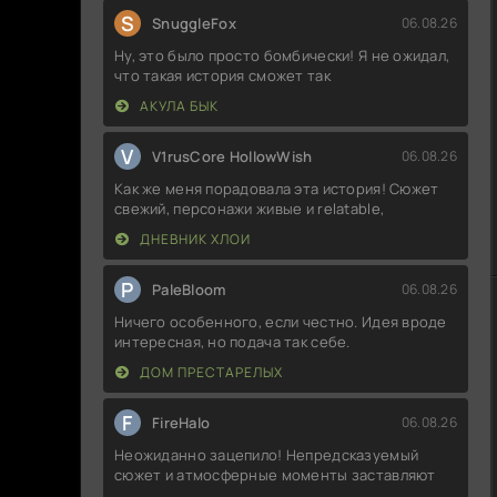
S
SnuggleFox
06.08.26
Ну, это было просто бомбически! Я не ожидал,
что такая история сможет так
АКУЛА БЫК
V
V1rusCore HollowWish
06.08.26
Как же меня порадовала эта история! Сюжет
свежий, персонажи живые и relatable,
ДНЕВНИК ХЛОИ
P
PaleBloom
06.08.26
Ничего особенного, если честно. Идея вроде
интересная, но подача так себе.
ДОМ ПРЕСТАРЕЛЫХ
F
FireHalo
06.08.26
Неожиданно зацепило! Непредсказуемый
сюжет и атмосферные моменты заставляют