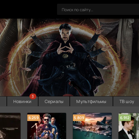
3
ы
Новинки
Сериалы
Мультфильмы
ТВ шоу
6.259
5.809
6.912