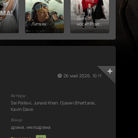
о
Дьявол
!
Литвяк
носит Prada
Верши
2
26 май 2026, 10:11
Актеры:
Sai Pallavi, Junaid Khan, Ojaswi Bhattarai,
Kavin Dave
Жанр:
драма, мелодрама