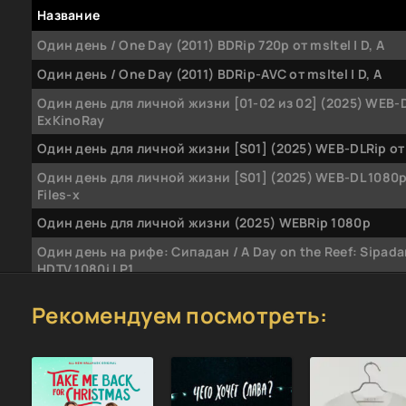
Название
Один день / One Day (2011) BDRip 720p от msltel | D, A
Один день / One Day (2011) BDRip-AVC от msltel | D, A
Один день для личной жизни [01-02 из 02] (2025) WEB-
ExKinoRay
Один день для личной жизни [S01] (2025) WEB-DLRip от 
Один день для личной жизни [S01] (2025) WEB-DL 1080p
Files-x
Один день для личной жизни (2025) WEBRip 1080p
Один день на рифе: Сипадан / A Day on the Reef: Sipada
HDTV 1080i | P1
Александр Громов - Мир матриархата 1. Тысяча и один 
Рекомендуем посмотреть:
(2025) MP3
Один день в Стамбуле. Фильм о фильме (2024) WEB-DL 
Один день в Стамбуле (2024) WEB-DLRip от ExKinoRay