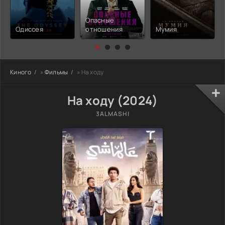
Опасные
Одиссея
отношения
Мумия
Киного
»
Фильмы
» На ходу
На ходу (2024)
3ALMASHI