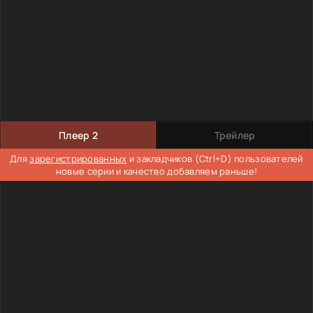
Плеер 2
Трейлер
Для
зарегистрированных
и закладчиков (Ctrl+D) пользователей
новые серии и качество добавляем раньше!