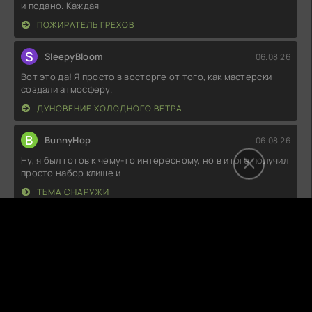
и подано. Каждая
ПОЖИРАТЕЛЬ ГРЕХОВ
S
SleepyBloom
06.08.26
Вот это да! Я просто в восторге от того, как мастерски
создали атмосферу.
ДУНОВЕНИЕ ХОЛОДНОГО ВЕТРА
B
BunnyHop
06.08.26
Ну, я был готов к чему-то интересному, но в итоге получил
просто набор клише и
ТЬМА СНАРУЖИ
C
CrushedJelly
06.08.26
Ну, не могу сказать, что это было откровение, но в целом
неплохо. Главные герои
ГРАЖДАНСКАЯ СМЕРТЬ