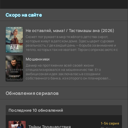
Скоро на сайте
Не оставляй, мама! / Тастамашы ана (2026)
Сюжет погружает в мир тяжёлого детства сирот,
которые живут в детском доме. Здесь царит суровая
реальность, где каждый день — борьба за внимание и
тепло, которых так не хватает. Герои соприкасаются с
Мошенники
Дамир на протяжении всей своей жизни
специализировался на мошенничестве. Его
амбициозная идея заключалась в создании
собственного банка, из которого он планировал
похитить миллиарды долларов. Однако,
Обновления сериалов
Последние 10 обновлений
1-54 серия
Тайны Троецарствия