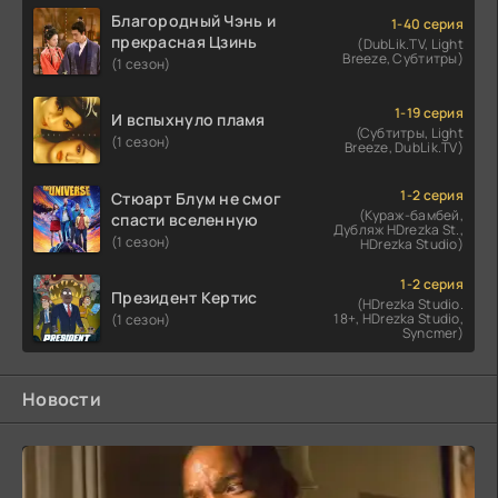
Благородный Чэнь и
1-40 серия
прекрасная Цзинь
(DubLik.TV, Light
Breeze, Субтитры)
(1 сезон)
1-19 серия
И вспыхнуло пламя
(Субтитры, Light
(1 сезон)
Breeze, DubLik.TV)
1-2 серия
Стюарт Блум не смог
(Кураж-бамбей,
спасти вселенную
Дубляж HDrezka St.,
(1 сезон)
HDrezka Studio)
1-2 серия
Президент Кертис
(HDrezka Studio.
18+, HDrezka Studio,
(1 сезон)
Syncmer)
Новости