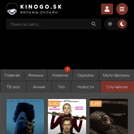
KINOGO.SK
ФИЛЬМЫ ОНЛАЙН
3
Главная
Фильмы
Новинки
Сериалы
Мультфильмы
ТВ шоу
Аниме
Топ
Новости
Случайное
6.452
6.391