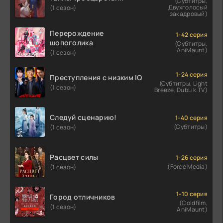
(Субтитры,
Двухголосый
(1 сезон)
закадровый)
Перерождение
1-42 серия
шопоголика
(Субтитры,
AniMaunt)
(1 сезон)
1-24 серия
Преступления с низким IQ
(Субтитры, Light
(1 сезон)
Breeze, DubLik.TV)
Следуй сценарию!
1-40 серия
(Субтитры)
(1 сезон)
Расцвет силы
1-26 серия
(Force Media)
(1 сезон)
1-10 серия
Город отличников
(Coldfilm,
(1 сезон)
AniMaunt)