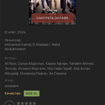
СМОТРЕТЬ ОНЛАЙН
Египет, 2024,
Режиссер:
Mohamed Hamdy El Khabeeri, Walid
AbdulMoneim
Актеры:
Ali Rabi, Салах Абдаллах, Карим Афифи, Faheem Ahmed,
Энтсар, Исмаил Фаргали, Мустафа Гариб, Абд Аллах
Мешреф, Мохамед Радван, Ая Самаха
Жанр:
комедия
Качество:
WEB-DL