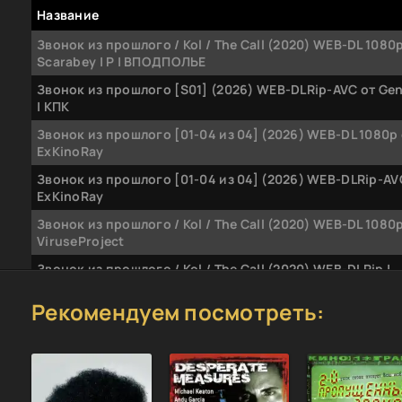
Название
Звонок из прошлого / Kol / The Call (2020) WEB-DL 1080
Scarabey | P | ВПОДПОЛЬЕ
Звонок из прошлого [S01] (2026) WEB-DLRip-AVC от Gen
| КПК
Звонок из прошлого [01-04 из 04] (2026) WEB-DL 1080p
ExKinoRay
Звонок из прошлого [01-04 из 04] (2026) WEB-DLRip-AV
ExKinoRay
Звонок из прошлого / Kol / The Call (2020) WEB-DL 1080p
ViruseProject
Звонок из прошлого / Kol / The Call (2020) WEB-DLRip |
ViruseProject
Рекомендуем посмотреть:
Звонок из прошлого / Kol / The Call (2020) WEB-DLRip-A
Batafurai Team | L2
Звонок из прошлого / Kol / The Call (2020) WEB-DL 1080p 
Звонок из прошлого / Kol / The Call (2020) WEB-DLRip 720