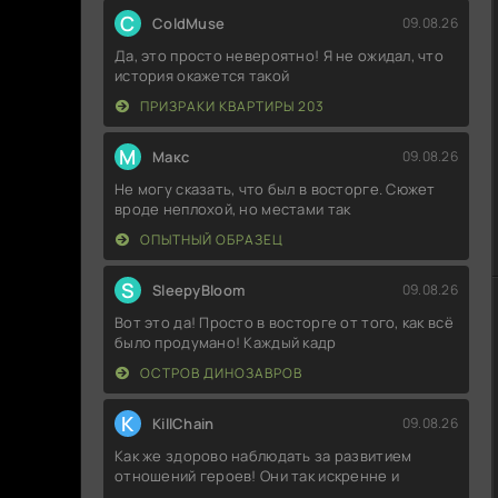
C
ColdMuse
09.08.26
Да, это просто невероятно! Я не ожидал, что
история окажется такой
ПРИЗРАКИ КВАРТИРЫ 203
М
Макс
09.08.26
Не могу сказать, что был в восторге. Сюжет
вроде неплохой, но местами так
ОПЫТНЫЙ ОБРАЗЕЦ
S
SleepyBloom
09.08.26
Вот это да! Просто в восторге от того, как всё
было продумано! Каждый кадр
ОСТРОВ ДИНОЗАВРОВ
K
KillChain
09.08.26
Как же здорово наблюдать за развитием
отношений героев! Они так искренне и