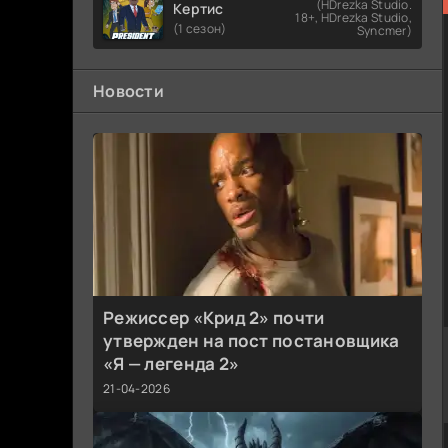
(HDrezka Studio.
Кертис
18+, HDrezka Studio,
(1 сезон)
Syncmer)
Новости
Режиссер «Крид 2» почти
утвержден на пост постановщика
«Я — легенда 2»
21-04-2026