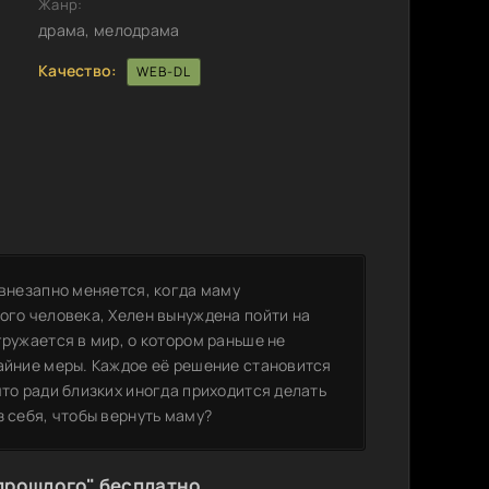
Жанр:
драма, мелодрама
Качество:
WEB-DL
 внезапно меняется, когда маму
ого человека, Хелен вынуждена пойти на
гружается в мир, о котором раньше не
райние меры. Каждое её решение становится
что ради близких иногда приходится делать
з себя, чтобы вернуть маму?
прошлого" бесплатно