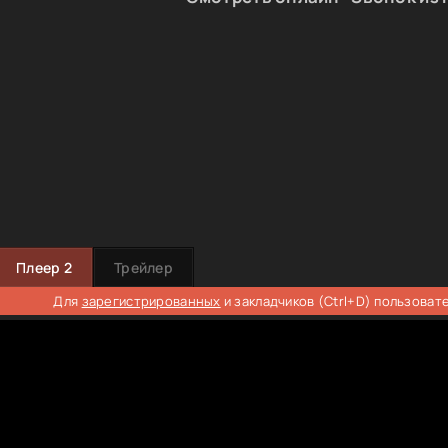
Плеер 2
Трейлер
Для
зарегистрированных
и закладчиков (Ctrl+D) пользоват