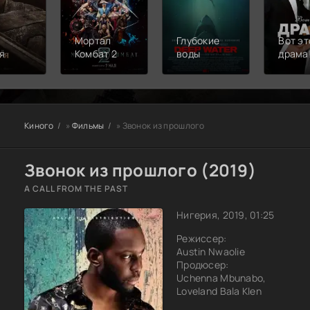
Мортал
Глубокие
Вот эт
я
Комбат 2
воды
драма
Киного
»
Фильмы
» Звонок из прошлого
Звонок из прошлого (2019)
A CALL FROM THE PAST
Нигерия, 2019, 01:25
Режиссер:
Austin Nwaolie
Продюсер:
Uchenna Mbunabo,
Loveland Bala Klen