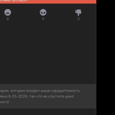
0
0
0
ория, которая покорит ваше сердце!Новость
ено 9-05-2026, так что не упустите шанс
ного!