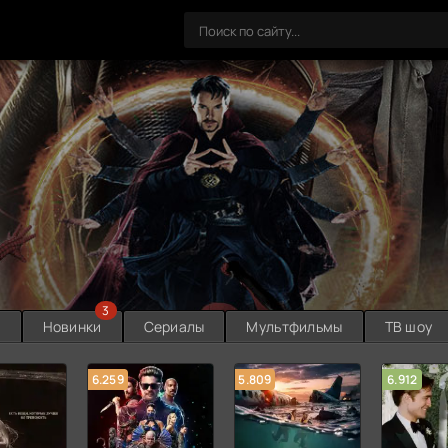
3
ы
Новинки
Сериалы
Мультфильмы
ТВ шоу
6.259
5.809
6.912