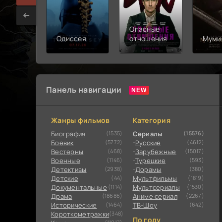
Опасные
Одиссея
отношения
Муми
Панель навигации
Жанры фильмов
Категория
Биография
(1535)
Сериалы
(15576)
Боевик
(5772)
Русские
(4612)
Вестерны
(468)
Зарубежные
(15017)
Военные
(1146)
Турецкие
(593)
Детективы
(2938)
Дорамы
(380)
Детские
(44)
Мультфильмы
(1819)
Документальные
(1114)
Мультсериалы
(1530)
Драма
(18686)
Аниме сериал
(2267)
Исторические
(1464)
ТВ-Шоу
(642)
Короткометражки
(348)
По году