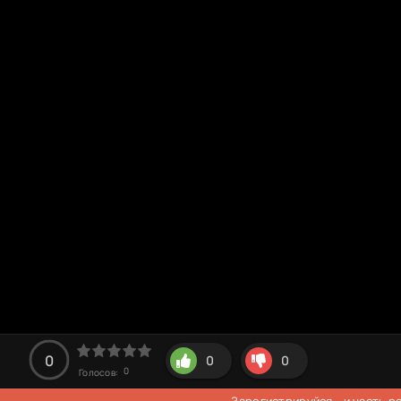
0
0
0
0
Голосов:
Зарегистрируйся
- и часть 