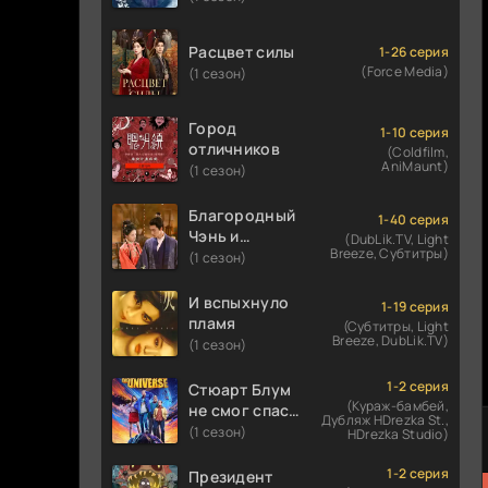
Расцвет силы
1-26 серия
(Force Media)
(1 сезон)
Город
1-10 серия
отличников
(Coldfilm,
AniMaunt)
(1 сезон)
Благородный
1-40 серия
Чэнь и
(DubLik.TV, Light
Breeze, Субтитры)
прекрасная
(1 сезон)
Цзинь
И вспыхнуло
1-19 серия
пламя
(Субтитры, Light
Breeze, DubLik.TV)
(1 сезон)
1-2 серия
Стюарт Блум
(Кураж-бамбей,
не смог спасти
Дубляж HDrezka St.,
вселенную
(1 сезон)
HDrezka Studio)
1-2 серия
Президент