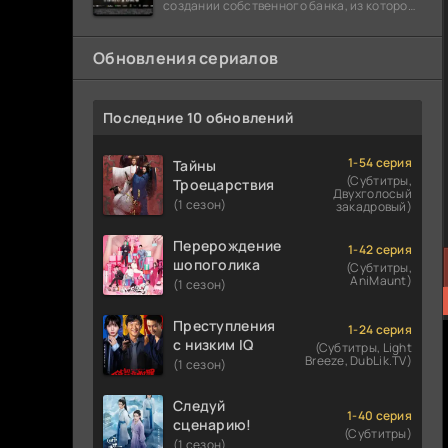
создании собственного банка, из которого
он планировал похитить миллиарды
долларов. Однако,
Обновления сериалов
Последние 10 обновлений
1-54 серия
Тайны
(Субтитры,
Троецарствия
Двухголосый
(1 сезон)
закадровый)
Перерождение
1-42 серия
шопоголика
(Субтитры,
AniMaunt)
(1 сезон)
Преступления
1-24 серия
с низким IQ
(Субтитры, Light
Breeze, DubLik.TV)
(1 сезон)
Следуй
1-40 серия
сценарию!
(Субтитры)
(1 сезон)