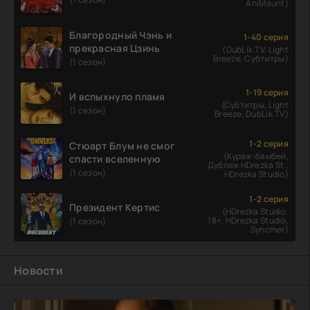
AniMaunt)
Благородный Чэнь и
1-40 серия
прекрасная Цзинь
(DubLik.TV, Light
Breeze, Субтитры)
(1 сезон)
1-19 серия
И вспыхнуло пламя
(Субтитры, Light
(1 сезон)
Breeze, DubLik.TV)
1-2 серия
Стюарт Блум не смог
(Кураж-бамбей,
спасти вселенную
Дубляж HDrezka St.,
(1 сезон)
HDrezka Studio)
1-2 серия
Президент Кертис
(HDrezka Studio.
18+, HDrezka Studio,
(1 сезон)
Syncmer)
Новости