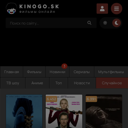
KINOGO.SK
ФИЛЬМЫ ОНЛАЙН
3
Главная
Фильмы
Новинки
Сериалы
Мультфильмы
ТВ шоу
Аниме
Топ
Новости
Случайное
6.452
6.391