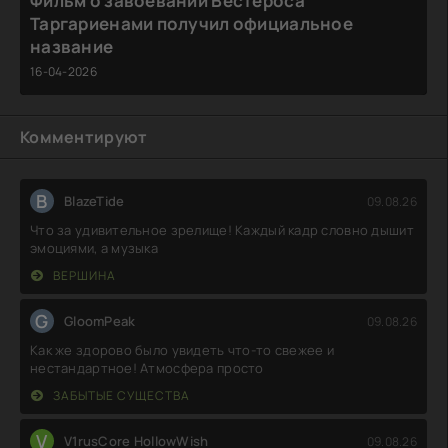
Фильм о завоевании Вестероса
Таргариенами получил официальное
название
16-04-2026
Комментируют
B
BlazeTide
09.08.26
Что за удивительное зрелище! Каждый кадр словно дышит
эмоциями, а музыка
ВЕРШИНА
G
GloomPeak
09.08.26
Как же здорово было увидеть что-то свежее и
нестандартное! Атмосфера просто
ЗАБЫТЫЕ СУЩЕСТВА
V
V1rusCore HollowWish
09.08.26