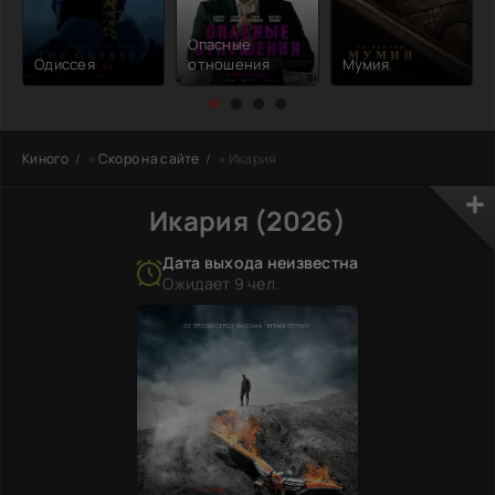
Опасные
Одиссея
отношения
Мумия
Киного
»
Скоро на сайте
» Икария
Икария (2026)
Дата выхода неизвестна
Ожидает 9 чел.