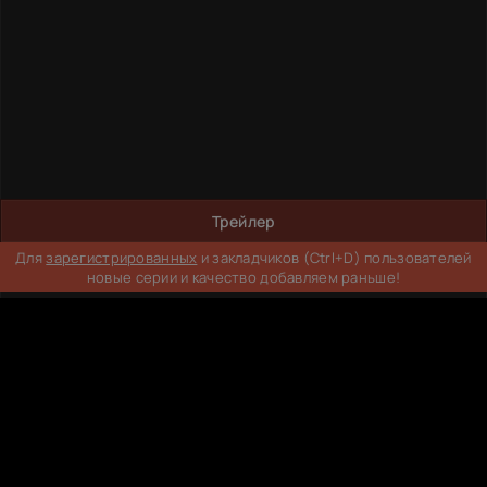
Трейлер
Для
зарегистрированных
и закладчиков (Ctrl+D) пользователей
новые серии и качество добавляем раньше!