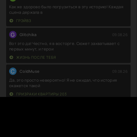
Как же здорово было погрузиться в эту историю! Каждая
сцена держала в
ГРЭЙВЗ
G
Glitchika
09.08.26
Вот это да! Честно, я в восторге. Сюжет захватывает с
первых минут, и герои
ЖИЗНЬ ПОСЛЕ ТЕБЯ
C
ColdMuse
09.08.26
Да, это просто невероятно! Я не ожидал, что история
окажется такой
ПРИЗРАКИ КВАРТИРЫ 203
М
Макс
09.08.26
Не могу сказать, что был в восторге. Сюжет вроде
неплохой, но местами так
ОПЫТНЫЙ ОБРАЗЕЦ