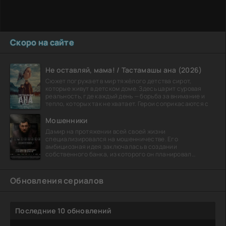
Скоро на сайте
Не оставляй, мама! / Тастамашы ана (2026)
Сюжет погружает в мир тяжёлого детства сирот,
которые живут в детском доме. Здесь царит суровая
реальность, где каждый день — борьба за внимание и
тепло, которых так не хватает. Герои соприкасаются с
Мошенники
Дамир на протяжении всей своей жизни
специализировался на мошенничестве. Его
амбициозная идея заключалась в создании
собственного банка, из которого он планировал
похитить миллиарды долларов. Однако,
Обновления сериалов
Последние 10 обновлений