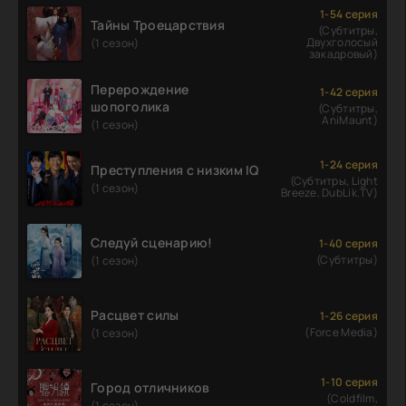
1-54 серия
Тайны Троецарствия
(Субтитры,
Двухголосый
(1 сезон)
закадровый)
Перерождение
1-42 серия
шопоголика
(Субтитры,
AniMaunt)
(1 сезон)
1-24 серия
Преступления с низким IQ
(Субтитры, Light
(1 сезон)
Breeze, DubLik.TV)
Следуй сценарию!
1-40 серия
(Субтитры)
(1 сезон)
Расцвет силы
1-26 серия
(Force Media)
(1 сезон)
1-10 серия
Город отличников
(Coldfilm,
(1 сезон)