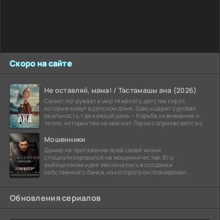
Скоро на сайте
Не оставляй, мама! / Тастамашы ана (2026)
Сюжет погружает в мир тяжёлого детства сирот,
которые живут в детском доме. Здесь царит суровая
реальность, где каждый день — борьба за внимание и
тепло, которых так не хватает. Герои соприкасаются с
Мошенники
Дамир на протяжении всей своей жизни
специализировался на мошенничестве. Его
амбициозная идея заключалась в создании
собственного банка, из которого он планировал
похитить миллиарды долларов. Однако,
Обновления сериалов