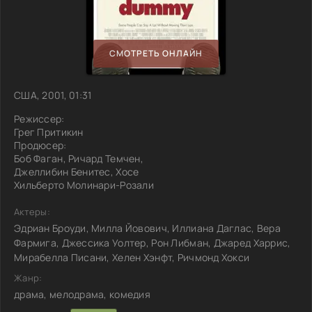
СМОТРЕТЬ ОНЛАЙН
США, 2001, 01:31
Режиссер:
Грег Притикин
Продюсер:
Боб Фаган, Ричард Темчен,
Джеллибин Бенитес, Хосе
Хильберто Молинари-Розали
Актеры:
Эдриан Броуди, Милла Йовович, Иллиана Даглас, Вера
Фармига, Джессика Уолтер, Рон Либман, Джаред Харрис,
Мирабелла Писани, Хелен Хэнфт, Ричмонд Хокси
Жанр:
драма, мелодрама, комедия