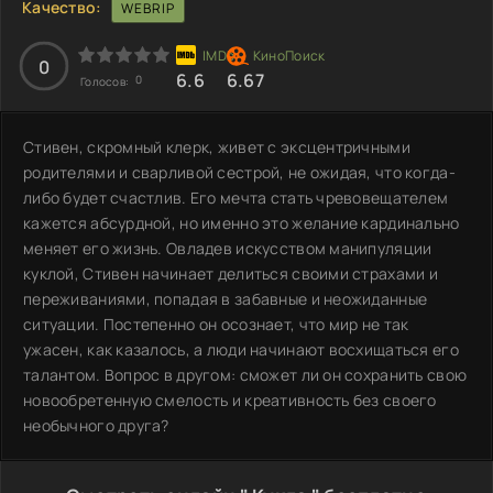
Качество:
WEBRIP
0
6.6
6.67
0
Голосов:
Стивен, скромный клерк, живет с эксцентричными
родителями и сварливой сестрой, не ожидая, что когда-
либо будет счастлив. Его мечта стать чревовещателем
кажется абсурдной, но именно это желание кардинально
меняет его жизнь. Овладев искусством манипуляции
куклой, Стивен начинает делиться своими страхами и
переживаниями, попадая в забавные и неожиданные
ситуации. Постепенно он осознает, что мир не так
ужасен, как казалось, а люди начинают восхищаться его
талантом. Вопрос в другом: сможет ли он сохранить свою
новообретенную смелость и креативность без своего
необычного друга?