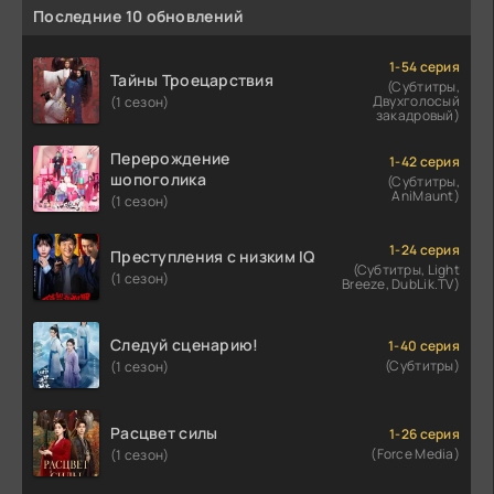
Последние 10 обновлений
1-54 серия
Тайны Троецарствия
(Субтитры,
Двухголосый
(1 сезон)
закадровый)
Перерождение
1-42 серия
шопоголика
(Субтитры,
AniMaunt)
(1 сезон)
1-24 серия
Преступления с низким IQ
(Субтитры, Light
(1 сезон)
Breeze, DubLik.TV)
Следуй сценарию!
1-40 серия
(Субтитры)
(1 сезон)
Расцвет силы
1-26 серия
(Force Media)
(1 сезон)