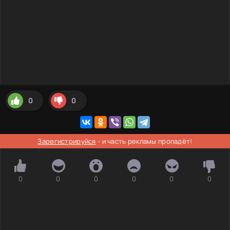
0
0
Зарегистрируйся
- и часть рекламы пропадёт!
0
0
0
0
0
0