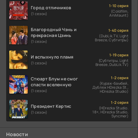
1-10 серия
Город отличников
(Coldfilm,
(1 сезон)
AniMaunt)
Благородный Чэнь и
1-40 серия
прекрасная Цзинь
(DubLik.TV, Light
Breeze, Субтитры)
(1 сезон)
1-19 серия
И вспыхнуло пламя
(Субтитры, Light
(1 сезон)
Breeze, DubLik.TV)
1-2 серия
Стюарт Блум не смог
(Кураж-бамбей,
спасти вселенную
Дубляж HDrezka St.,
(1 сезон)
HDrezka Studio)
1-2 серия
Президент Кертис
(HDrezka Studio.
18+, HDrezka Studio,
(1 сезон)
Syncmer)
Новости