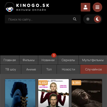
KINOGO.SK
ФИЛЬМЫ ОНЛАЙН
3
Главная
Фильмы
Новинки
Сериалы
Мультфильмы
ТВ шоу
Аниме
Топ
Новости
Случайное
6.452
6.391