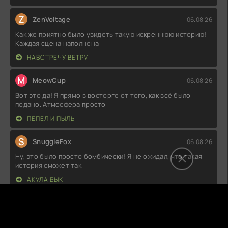
Z
ZenVoltage
06.08.26
Как же приятно было увидеть такую искреннюю историю!
Каждая сцена наполнена
НАВСТРЕЧУ ВЕТРУ
M
MeowCup
06.08.26
Вот это да! Я прямо в восторге от того, как всё было
подано. Атмосфера просто
ПЕПЕЛ И ПЫЛЬ
S
SnuggleFox
06.08.26
Ну, это было просто бомбически! Я не ожидал, что такая
история сможет так
АКУЛА БЫК
V
V1rusCore HollowWish
06.08.26
Как же меня порадовала эта история! Сюжет свежий,
персонажи живые и relatable,