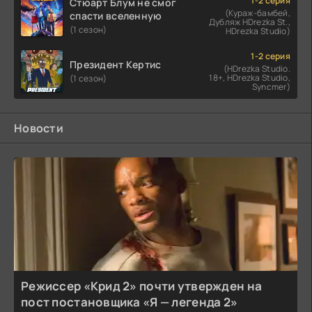
1-2 серия
Стюарт Блум не смог
(Кураж-бамбей,
спасти вселенную
Дубляж HDrezka St.,
(1 сезон)
HDrezka Studio)
1-2 серия
Президент Кертис
(HDrezka Studio.
18+, HDrezka Studio,
(1 сезон)
Syncmer)
Новости
Режиссер «Крид 2» почти утвержден на
пост постановщика «Я — легенда 2»