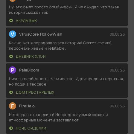
Ну, это было просто бомбически! Я не ожидал, что такая
история сможет так
АКУЛА БЫК
V
V1rusCore HollowWish
06.08.26
Как же меня порадовала эта история! Сюжет свежий,
персонажи живые и relatable,
ДНЕВНИК ХЛОИ
P
PaleBloom
06.08.26
Ничего особенного, если честно. Идея вроде интересная,
но подача так себе.
ДОМ ПРЕСТАРЕЛЫХ
F
FireHalo
06.08.26
Неожиданно зацепило! Непредсказуемый сюжет и
атмосферные моменты заставляют
НОЧЬ СИДЕЛКИ