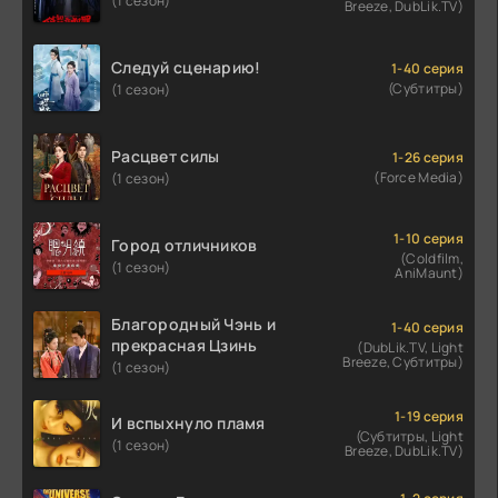
(1 сезон)
Breeze, DubLik.TV)
Следуй сценарию!
1-40 серия
(Субтитры)
(1 сезон)
Расцвет силы
1-26 серия
(Force Media)
(1 сезон)
1-10 серия
Город отличников
(Coldfilm,
(1 сезон)
AniMaunt)
Благородный Чэнь и
1-40 серия
прекрасная Цзинь
(DubLik.TV, Light
Breeze, Субтитры)
(1 сезон)
1-19 серия
И вспыхнуло пламя
(Субтитры, Light
(1 сезон)
Breeze, DubLik.TV)