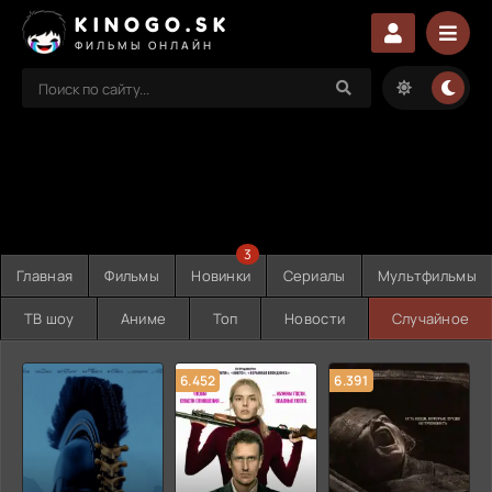
KINOGO.SK
ФИЛЬМЫ ОНЛАЙН
3
Главная
Фильмы
Новинки
Сериалы
Мультфильмы
ТВ шоу
Аниме
Топ
Новости
Случайное
6.452
6.391