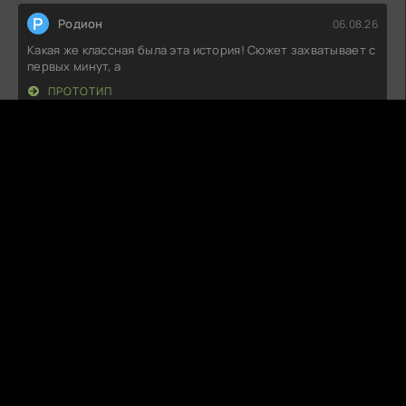
Р
Родион
06.08.26
Какая же классная была эта история! Сюжет захватывает с
первых минут, а
ПРОТОТИП
C
ChaosGaze
05.08.26
Вот это да! Как же здорово, что есть такие истории,
которые заставляют
НА ГРАНИ ЖИЗНИ