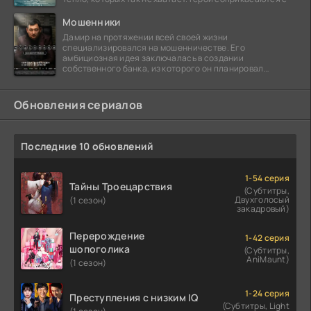
Мошенники
Дамир на протяжении всей своей жизни
специализировался на мошенничестве. Его
амбициозная идея заключалась в создании
собственного банка, из которого он планировал
похитить миллиарды долларов. Однако,
Обновления сериалов
Последние 10 обновлений
1-54 серия
Тайны Троецарствия
(Субтитры,
Двухголосый
(1 сезон)
закадровый)
Перерождение
1-42 серия
шопоголика
(Субтитры,
AniMaunt)
(1 сезон)
1-24 серия
Преступления с низким IQ
(Субтитры, Light