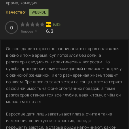
драма, комедия
Качество:
WEB-DL
0
6.3
0
Голосов:
Он всегда жил строго по расписанию: огород поливался
в одно и то же время, суп готовился без соли, а
разговоры сводились к практическим вопросам. Но
судьба преподносит ему неожиданный подарок — встречу
с одинокой женщиной, и его размеренная жизнь трещит
по швам. Тренировка заменяется на танцы, аптека теряет
свою значимость на фоне спонтанных поездок, а темы
разговоров становятся всё глубже, ведя к тому, о чём он
молчал много лет.
Взрослые дети лишь закатывают глаза, считая такие
изменения «приступом старости», соседи
перешептываются, а старые обиды напоминают, как он