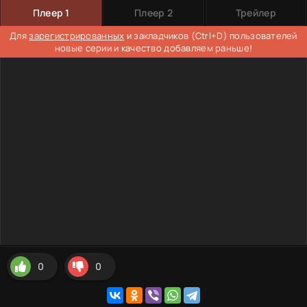
Плеер 1
Плеер 2
Трейлер
Для
зарегистрированных
и закладчиков (Ctrl+D) пользователей
новые серии и качество добавляем раньше!
0
0