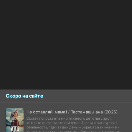
Скоро на сайте
Не оставляй, мама! / Тастамашы ана (2026)
Сюжет погружает в мир тяжёлого детства сирот,
которые живут в детском доме. Здесь царит суровая
реальность, где каждый день — борьба за внимание и
тепло, которых так не хватает. Герои соприкасаются с