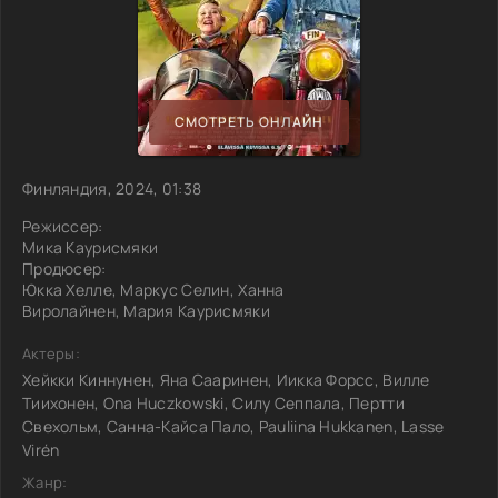
СМОТРЕТЬ ОНЛАЙН
Финляндия, 2024, 01:38
Режиссер:
Мика Каурисмяки
Продюсер:
Юкка Хелле, Маркус Селин, Ханна
Виролайнен, Мария Каурисмяки
Актеры:
Хейкки Киннунен, Яна Сааринен, Иикка Форсс, Вилле
Тиихонен, Ona Huczkowski, Силу Сеппала, Пертти
Свехольм, Санна-Кайса Пало, Pauliina Hukkanen, Lasse
Virén
Жанр: